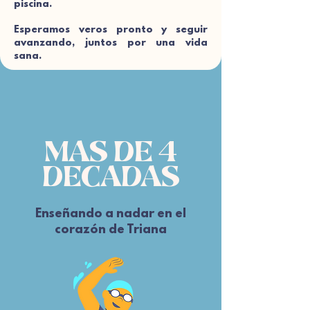
piscina.
Esperamos veros pronto y seguir
avanzando, juntos por una vida
sana.
MAS DE 4
DECADAS
Enseñando a nadar en el
corazón de Triana