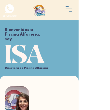
WhatsApp
Bienvenidos a
Piscina Alfarería,
soy
ISA
Directora de Piscina Alfarería