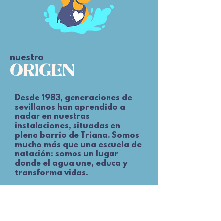
nuestro
ORIGEN
Desde 1983, generaciones de
sevillanos han aprendido a
nadar en nuestras
instalaciones, situadas en
pleno barrio de Triana. Somos
mucho más que una escuela de
natación: somos un lugar
donde el agua une, educa y
transforma vidas.
nuestro
PROPOSITO